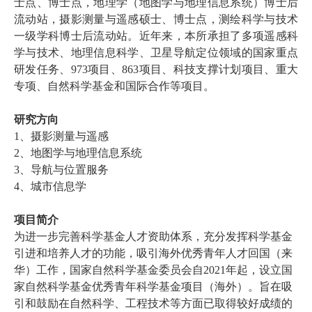
士点、博士点，地理学（地图学与地理信息系统）博士后
流动站，摄影测量与遥感硕士、博士点，
测绘科学与技术
一级学科
博士后流动站。
近年来，
本
所承担了多项遥感科
学与技术、地理信息科学、卫星导航定位领域的国家重点
研发任务
、
973
项目、
863
项目、科技支撑计划项目、重大
专项、自然科学基金和国际合作等项目
。
研究方向
1
、摄影测量与遥感
2
、地图学与地理信息系统
3
、导航与位置服务
4
、
城市信息学
项目简介
为进一步完善科学基金人才资助体系，充分发挥科学基金
引进和培养人才的功能，吸引海外优秀青年人才回国（来
华）工作，国家自然科学基金委员会自
2021
年起，设立国
家自然科学基金优秀青年科学基金项目（海外）。旨在吸
引和鼓励在自然科学、工程技术等方面已取得较好成绩的