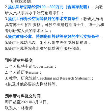
研绩效奖励。
2.
提供科研启动经费
100
～
800
万元（含国家配套）
，为教
研人员从事高水平研究创造条件；
3.
提供工作办公空间等良好的学术支持条件
；教研人员均
具有博士生招生资格，可独立组建包括博士生、博士后和
专职研究人员的学术团队；
4.
提供教师公寓、特别房租补贴等良好的生活支持条件
；
5.
提供附属幼儿园、附小和附中等优质教育资源；
6.
提供附属医院高水准的优质医疗服务保障。
预申请材料提交
1.
个人应聘申请
/Cover Letter
；
2.
个人简历
/Resume
；
3.
教学、研究陈述
/Teaching and Research Statement
；
4.
以及其他必要的支撑材料等。
预申请材料提交
时间
即日起至
2021
年
3
月
31
日。
联系人：
林
老师