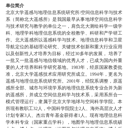
单位简介
北京大学遥感与地理信息系统研究所
/
空间信息科学与技术
系（简称北大遥感所）是我国最早从事地球空间信息科学
与技术研究与教学的单位之一，肩负北大测绘科学一级学
科、地理学科地理信息系统的全校教学、科研和产学研工
作。北大遥感所以遥感科学与技术、地理信息科学和卫星
导航定位的基础理论研究、关键技术创新和重大行业应用
以及创新性人才培养为目标，经过
30
多年的发展，
培养了
一批又一批遥感与地信领域的优秀人才，已成为国内外重
要的人才培养和科学研究基地。
1983
年，经原国家教委批
准，北京大学遥感技术应用研究所成立。
1994
年，更名
为
遥感与地理信息系统研究所。
2001
年，经院系调整，原遥
感所全部、城市与环境学系的地理信息系统专业合并为新
的遥感所，并成立空间信息科学与技术系，采用系所合一
模式管理运行，隶属于北京大学地球与空间科学学院。
本
所现有教职工
32
人，
中国科学院院士
2
人、海外高层次人才
计划专家
3
人、杰出青年基金获得者
1
人。现有地理信息
科
学
本科专业（国家重点学科），地图学与地理信息系统硕