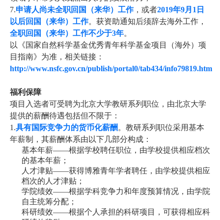
7.
申请人尚未全职回国（来华）工作
，或者
2019
年
9
月
1
日
以后回国（来华）工作
。获资助通知后须辞去海外工作
，
全职回国（来华）工作不少于
3
年
。
以《国家自然科学基金优秀青年科学基金项目（海外）项
目指南》为准，相关链接：
http://www.nsfc.gov.cn/publish/portal0/tab434/info79819.htm
福利保障
项目入选者可受聘为北京大学教研系列职位，由北京大学
提供的薪酬待遇包括但不限于：
1.
具有国际竞争力的货币化薪酬
。教研系列职位采用基本
年薪制，其薪酬体系由以下几部分构成：
基本年薪
——
根据学校聘任职位，由学校提供相应档次
的基本年薪；
人才津贴
——
获得博雅青年学者聘任，由学校提供相应
档次的人才津贴；
学院绩效
——
根据学科竞争力和年度预算情况，由学院
自主统筹分配；
科研绩效
——
根据个人承担的科研项目，可获得相应科