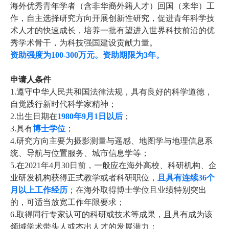
海外优秀青年学者（含非华裔外籍人才）回国（来华）工
作，自主选择研究方向开展创新性研究，促进青年科学技
术人才的快速成长，培养一批有望进入世界科技前沿的优
秀学术骨干，为科技强国建设贡献力量。
资助强度为
100-300
万元。资助期限为
3
年。
申请人条件
1.
遵守中华人民共和国法律法规，具有良好的科学道德，
自觉践行新时代科学家精神；
2.
出生日期在
1980
年
9
月
1
日以后
；
3.
具有
博士学位
；
4.
研究方向主要
为
摄影测量与遥感、
地图学与地理信息系
统
、
导航与位置服务
、
城市信息学
等；
5.
在
2021
年
4
月
30
日前，一般应在海外高校、科研机构、企
业研发机构获得正式教学或者科研职位，
且具有连续
36
个
月以上工作经历
；在海外取得博士学位且业绩特别突出
的，可适当放宽工作年限要求；
6.
取得同行专家认可的科研或技术等成果，且具有成为该
领域学术带头人或杰出人才的发展潜力；