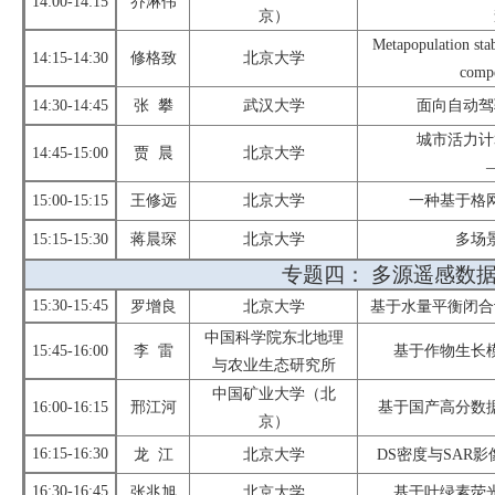
14:
0
0-14:
15
乔淋伟
京）
Metapopulation stab
14:
15
-1
4
:
3
0
修格致
北京大学
compe
1
4
:
3
0-1
4
:
45
张
攀
武汉大学
面向自动驾
城市活力计
1
4
:
45
-1
5
:
0
0
贾
晨
北京大学
15:00-15:15
王修远
北京大学
一种基于格
15:15-15:30
蒋晨琛
北京大学
多场
专题
四
：
多源遥感数
15:
30
-15:
45
罗增良
北京大学
基于水量平衡闭合
中国科学院东北地理
15:45-16:00
李
雷
基于作物生长
与农业生态研究所
中国矿业大学（北
16:00-16:15
邢江河
基于国产高分数
京）
16:15-16:30
龙
江
北京大学
DS
密度与
SAR
影
16:30-16:45
张兆旭
北京大学
基于叶绿素荧