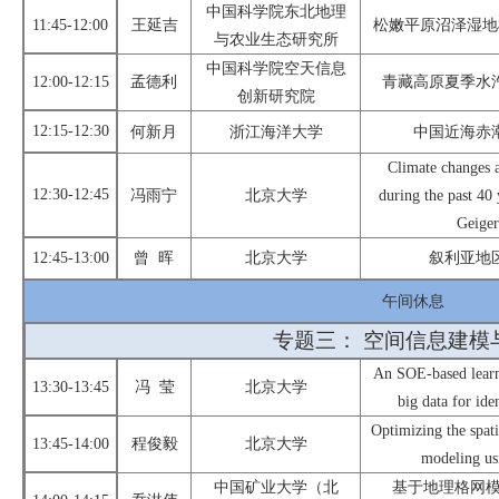
中国科学院
东北地理
11:45-12:00
王延吉
松嫩平原沼泽湿地
与农业生态研究所
中国科学院
空天信息
12:00-12:15
孟德利
青藏高原夏季水
创新研究院
1
2
:1
5
-
12
:3
0
何新月
浙江海洋大学
中国近海赤
Climate
changes a
1
2
:
30
-
12
:
45
冯雨宁
北京大学
during the past 40
Geige
1
2:45-13:00
曾
晖
北京大学
叙利亚地
午间休息
专题
三
：
空间信息建模
An SOE
-based lear
13:30-
13
:
45
冯
莹
北京大学
big data for ide
Optimizing the spati
13:45
-14:
0
0
程俊毅
北京大学
modeling us
中国矿业大学（北
基于地理格网