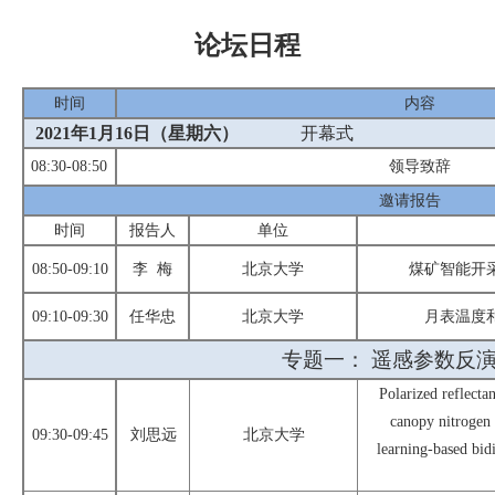
论坛
日程
时间
内容
2021
年
1
月
16
日（
星期
六）
开幕式
08:30-08:50
领导致辞
邀请报告
时间
报告人
单位
0
8
:
5
0-09:
1
0
李
梅
北京大学
煤矿智能开
0
9
:
1
0-09:
3
0
任华忠
北京大学
月表温度
专题一：
遥感
参数反
Polarized reflecta
canopy nitrogen 
09:30-09:45
刘思远
北京大学
learning-based bidi