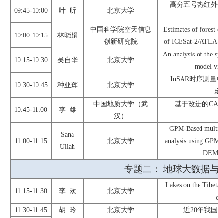
高分五号热红外
09:45-10:00
叶
昕
北京大学
中国科学院
空天信息
Estimates of
forest
1
0
:0
0
-
10
:1
5
林晓娟
创新研究院
of ICESat-2/ATL
An analysis of the sp
10:15-10:30
吴自华
北京大学
model vi
InSAR
时序测量
10:30-10:45
种亚辉
北京大学
中国地质大学（武
基于改进的
CA
1
0
:
45
-11:
00
李
雄
汉）
GPM-Based
mult
Sana
11:
00-11:15
北京大学
analysis usi
ng GP
Ullah
DEM
专题
二
：
地球大数据
Lakes on the Tib
11:
15
-11:
30
李
欢
北京大学
11:30-11:45
胡
玲
北京大学
近
20
年我国