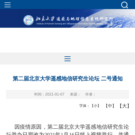
第二届北京大学遥感地信研究生论坛 二号通知
时间：2021-01-07
来源：
作者：
【大】
【中】
字体：
【小】
因疫情原因，
第二届
北京大学遥感地信研究生论
坛
举办日期改为
202
1
年
1
月
16
日线上视频举行
，
并通