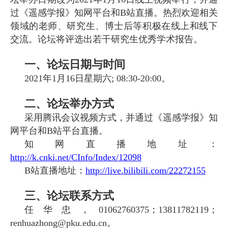
过
《
遥感学报
》
知网
平台
和
B
站直播
。
热烈欢迎相关
领域的老师、研究生、博士后等积极
在线上和线下
交流
。
论坛
将评选
出
若干
研究生优秀学术报告
。
一、论坛日期与时间
2021
年
1
月
1
6
日
星期六
;
0
8
:3
0
-
20
:
0
0
。
二、论坛举办方式
采用
腾讯会议
视频
方式，并通过《遥感学报》
知
网平台和
B
站平台直播。
知网直播地址：
http://k.cnki.net/CInfo/Index/12098
B
站直播地址：
http://live.bilibili.com/22272155
三、论坛联系方式
任华忠，
0
1062760375
；
1
3811782119
；
renhuazhong
@pku.edu.cn
。