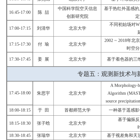
中国科学院空天信息
基于热红外遥感的
16:45-17:00
陈
喆
创新研究院
定
不同初始场对
W
17:00-17:15
刘清华
北京大学
2002 ~ 2018
年北
17
:15-17:30
付
瑜
北京大学
时空分
1
7:30-17:45
姜
展
北京大学
基于着色器的三
专题
五
：
观测新技术与
A Morphology-b
1
7:45-18:00
朱思宇
北京大学
Algorithm (MASTA
source precipitatio
1
8:00-18:15
于
田
首都师范大学
一种基于遥感影
基于偏振反
1
8:15-18:30
张子晗
北京大学
1
8:30-18:45
张瑞华
北京大学
基于视差角和天