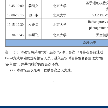
基于运动模糊
1
8:45-19:00
姜凯文
北京大学
1
9:00-19:15
黎
伟
北京大学
InSAR DEM
Radian
proxy o
1
9:15-19:30
左正康
北京大学
photogra
mme
1
9:30-19:45
李延飞
北京大学
天空偏
论坛
结束
注：（
1
）
本论坛
将采用
“
腾讯会议
”
软件，会议
ID
号将在会前通过
Email
方式单独发送给报告人员，进入会场时请将姓名备注改为“姓
名
-
单位”，并共同
维护
良好会议环境。
（
2
）
本论坛
会议最终日程以会议当天为准。
1