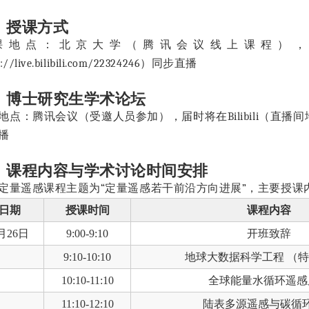
、授课方式
课地点：北京大学（
腾讯会议
线上课程）
://live.bilibili.com/22324246
）同步直播
、博士研究生学术论坛
地点：
腾讯会议
（受邀人员参加），届时将在
Bilibili
（直播间
播
、课程内容与学术讨论时间安排
定量遥感课程主题为
“
定量遥感若干前沿方向进展
”
，主要授课
日期
授课时间
课程内容
月26日
9:00-9:10
开班致辞
9:10-10:10
地球大数据科学工程 （
10:10-11:10
全球能量水循环遥感
11:10-12:10
陆表多
源遥感与碳循