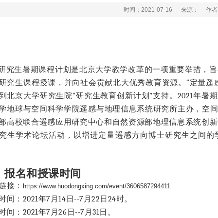
时间：2021-07-16
来源：
作者
研究生暑期课程计划是北京大学教学改革的一项重要举措，旨
研究生课程授课，并向社会贡献北大优秀教育资源。
“
定量遥
到北京大学研究生院
“
研究生教育创新计划
”
支持。
2021
年暑期
学地球与空间科学学院遥感与地理信息系统研究所主办，空
部高校联合遥感应用研究中心和自然资源部地理信息系统创新
究生学术论坛活动，以增进定量遥感方向博士研究生之间的
、报名和授课时间
链接：
https://www.huodongxing.com/event/3606587294411
时间：
2021
年
7
月
14
日
--7
月
22
日
24
时。
时间：
2021
年
7
月
26
日
--7
月
31
日。