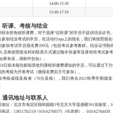
14:00-15:30
15:40-17:10
、听课、考核与结业
课程全部免收听课费，对于选择“仅听课”的学员不提供结业证书
名参加结业考试的学员，在活动行app上的报名，我们将按照报
到参加考试学员报名费200元（包括考试参考教材、结业证书
人员将按照报名时的联系方式通过顺丰快递寄送课程班考试参考
如果有误，请邮件告知）。
月24日前未能在邮箱里收到课程班缴费通知的学员，可以通过下
程的考核为开卷考试（缴报名费后方可参加）。
程考核成绩及格者（70分及格），我们将在2021秋季学期颁
。
、通讯地址与联系人
讯地址：北京市海淀区颐和园路5号北京大学遥感楼501实验室，100
电话：13811782119 / 010-62760375（任老师）、010-627644