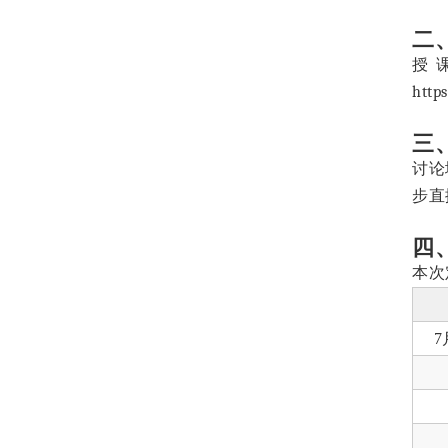
二
授
https
三
讨论
步直
四
本次
7