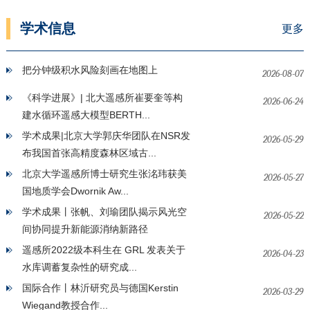
学术信息
更多
把分钟级积水风险刻画在地图上
2026-08-07
《科学进展》| 北大遥感所崔要奎等构
2026-06-24
建水循环遥感大模型BERTH...
学术成果|北京大学郭庆华团队在NSR发
2026-05-29
布我国首张高精度森林区域古...
北京大学遥感所博士研究生张洺玮获美
2026-05-27
国地质学会Dwornik Aw...
学术成果丨张帆、刘瑜团队揭示风光空
2026-05-22
间协同提升新能源消纳新路径
遥感所2022级本科生在 GRL 发表关于
2026-04-23
水库调蓄复杂性的研究成...
国际合作丨林沂研究员与德国Kerstin
2026-03-29
Wiegand教授合作...